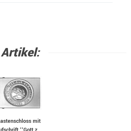
rtikel:
astenschloss mit
fschrift ''Gott zur