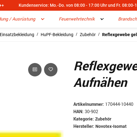
++
Kundenservice: Mo.-Do. von 08:00 - 17:00 Uhr und Fr. 08:00-
dung / Ausrüstung
Feuerwehrtechnik
Brandsch
Einsatzbekleidung
HuPF-Bekleidung
Zubehör
Reflexgewebe ge
Reflexgew
Aufnähen
Artikelnummer:
170444-10440
HAN:
30-902
Kategorie:
Zubehör
Hersteller:
Novotex-Isomat