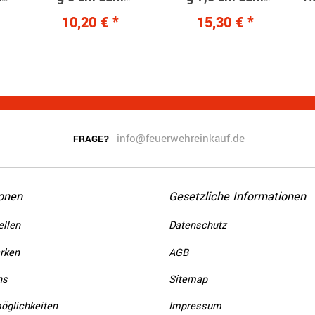
Aufnähen
Aufnähen
10,20 €
*
15,30 €
*
info@feuerwehreinkauf.de
FRAGE?
onen
Gesetzliche Informationen
llen
Datenschutz
rken
AGB
ns
Sitemap
öglichkeiten
Impressum