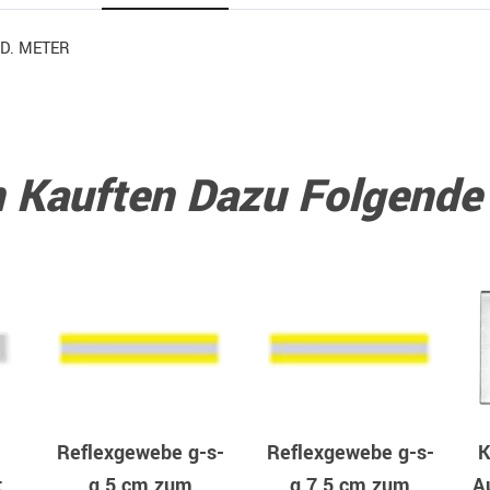
FD. METER
 Kauften Dazu Folgende A
Reflexgewebe g-s-
Reflexgewebe g-s-
K
t
g 5 cm zum
g 7,5 cm zum
Au