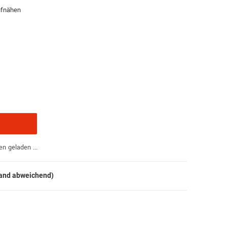
ufnähen
 geladen ...
land abweichend)