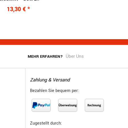
Ehr...''
13,30 €
*
Über Uns
MEHR ERFAHREN?
Zahlung & Versand
Bezahlen Sie bequem per:
Zugestellt durch: