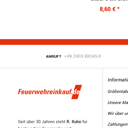
zum Aufnähen
8,60 €
*
+49 2403 88345-0
ANRUF?
Informati
Größentabe
Unsere Ma
Wir über u
Seit über 30 Jahren steht
R. Kuhn
für
Zahlungsm