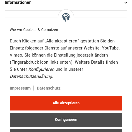
Informationen
Gesetzliche Informationen
Wie wir Cookies & Co nutzen
Durch Klicken auf „Alle akzeptieren“ gestatten Sie den
Einsatz folgender Dienste auf unserer Website: YouTube,
Bezahlen Sie bequem per:
Vimeo. Sie können die Einstellung jederzeit ändern
(Fingerabdruck-Icon links unten). Weitere Details finden
Sie unter
Konfigurieren
und in unserer
Datenschutzerklärung
.
Zugestellt durch:
|
Impressum
Datenschutz
Alle akzeptieren
Konfigurieren
Vertrag widerrufen
Versand
* Alle Preise inkl. gesetzlicher USt., zzgl.